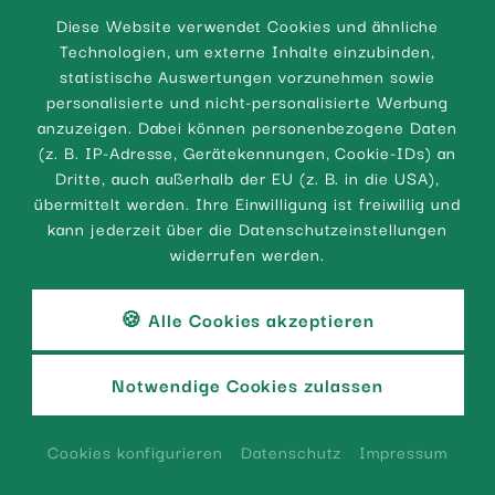
Verwendung solcher Grafiken, Tondokumente,
Diese Website verwendet Cookies und ähnliche
Videosequenzen und Texte in anderen
Technologien, um externe Inhalte einzubinden,
elektronischen oder gedruckten Publikationen ist
statistische Auswertungen vorzunehmen sowie
ohne ausdrückliche Zustimmung des Autors nicht
personalisierte und nicht-personalisierte Werbung
gestattet.
anzuzeigen. Dabei können personenbezogene Daten
(z. B. IP-Adresse, Gerätekennungen, Cookie-IDs) an
3. Rechtswirksamkeit dieses
Dritte, auch außerhalb der EU (z. B. in die USA),
Haftungsausschlusses
übermittelt werden. Ihre Einwilligung ist freiwillig und
Dieser Haftungsausschluss ist als Teil des
kann jederzeit über die Datenschutzeinstellungen
Internetangebotes zu betrachten, von dem aus
widerrufen werden.
auf diese Seite verwiesen wurde. Sofern Teile
oder einzelne Formulierungen dieses Textes der
geltenden Rechtslage nicht, nicht mehr oder nicht
🍪 Alle Cookies akzeptieren
vollständig entsprechen sollten, bleiben die
übrigen Teile des Dokumentes in ihrem Inhalt und
Notwendige Cookies zulassen
ihrer Gültigkeit davon unberührt.
Bildnachweis
Cookies konfigurieren
Datenschutz
Impressum