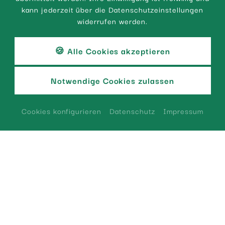
kann jederzeit über die Datenschutzeinstellungen
widerrufen werden.
🍪 Alle Cookies akzeptieren
Notwendige Cookies zulassen
02
Cookies konfigurieren
Datenschutz
Impressum
RUND UM DAS HOTEL
Treffpunkt. Zeit.
Genuss.